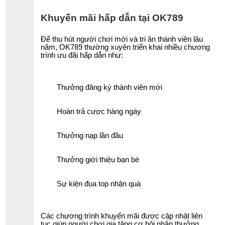
Khuyến mãi hấp dẫn tại OK789
Để thu hút người chơi mới và tri ân thành viên lâu
năm, OK789 thường xuyên triển khai nhiều chương
trình ưu đãi hấp dẫn như:
Thưởng đăng ký thành viên mới
Hoàn trả cược hàng ngày
Thưởng nạp lần đầu
Thưởng giới thiệu bạn bè
Sự kiện đua top nhận quà
Các chương trình khuyến mãi được cập nhật liên
tục giúp người chơi gia tăng cơ hội nhận thưởng.