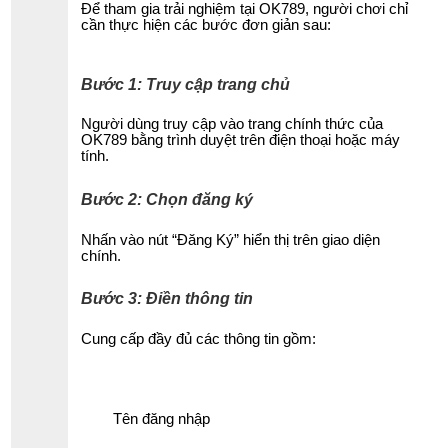
Để tham gia trải nghiệm tại OK789, người chơi chỉ
cần thực hiện các bước đơn giản sau:
Bước 1: Truy cập trang chủ
Người dùng truy cập vào trang chính thức của
OK789 bằng trình duyệt trên điện thoại hoặc máy
tính.
Bước 2: Chọn đăng ký
Nhấn vào nút “Đăng Ký” hiển thị trên giao diện
chính.
Bước 3: Điền thông tin
Cung cấp đầy đủ các thông tin gồm:
Tên đăng nhập