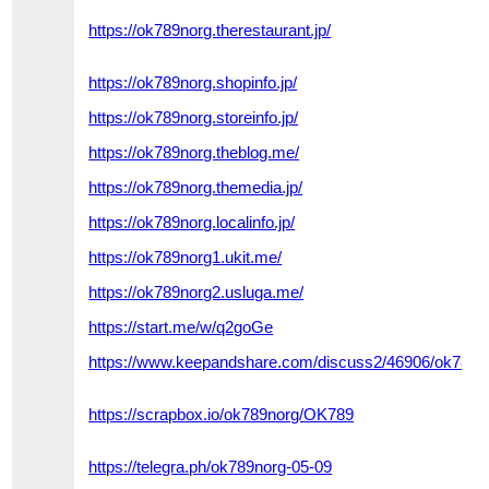
https://ok789norg.therestaurant.jp/
https://ok789norg.shopinfo.jp/
https://ok789norg.storeinfo.jp/
https://ok789norg.theblog.me/
https://ok789norg.themedia.jp/
https://ok789norg.localinfo.jp/
https://ok789norg1.ukit.me/
https://ok789norg2.usluga.me/
https://start.me/w/q2goGe
https://www.keepandshare.com/discuss2/46906/ok789
https://scrapbox.io/ok789norg/OK789
https://telegra.ph/ok789norg-05-09