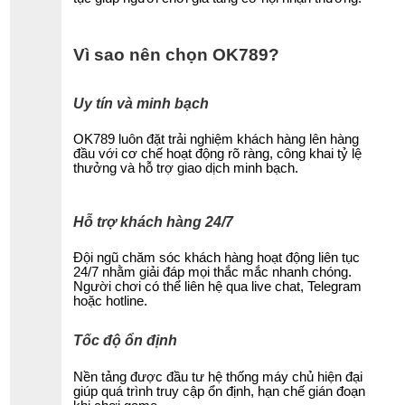
Vì sao nên chọn OK789?
Uy tín và minh bạch
OK789 luôn đặt trải nghiệm khách hàng lên hàng
đầu với cơ chế hoạt động rõ ràng, công khai tỷ lệ
thưởng và hỗ trợ giao dịch minh bạch.
Hỗ trợ khách hàng 24/7
Đội ngũ chăm sóc khách hàng hoạt động liên tục
24/7 nhằm giải đáp mọi thắc mắc nhanh chóng.
Người chơi có thể liên hệ qua live chat, Telegram
hoặc hotline.
Tốc độ ổn định
Nền tảng được đầu tư hệ thống máy chủ hiện đại
giúp quá trình truy cập ổn định, hạn chế gián đoạn