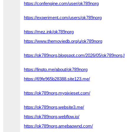
https://confengine.com/user/ok789norg
https://experiment.com/users/ok789norg
https://mez.ink/ok789norg
https://www.themoviedb.org/u/ok789norg
https://ok789norg.blogspot.com/2026/05/ok789norg.html
https://linqto.me/about/ok789norg
https://69fe965b28388.site123.me/
https://ok789norg.mypixieset.com/
https://ok789norg.website3.me/
https://ok789norg.webflow.io/
https://ok789norg.amebaownd.com/