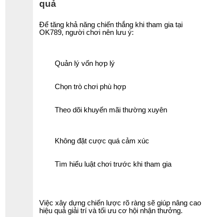
quả
Để tăng khả năng chiến thắng khi tham gia tại
OK789, người chơi nên lưu ý:
Quản lý vốn hợp lý
Chọn trò chơi phù hợp
Theo dõi khuyến mãi thường xuyên
Không đặt cược quá cảm xúc
Tìm hiểu luật chơi trước khi tham gia
Việc xây dựng chiến lược rõ ràng sẽ giúp nâng cao
hiệu quả giải trí và tối ưu cơ hội nhận thưởng.