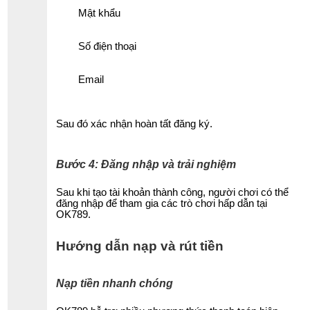
Mật khẩu
Số điện thoại
Email
Sau đó xác nhận hoàn tất đăng ký.
Bước 4: Đăng nhập và trải nghiệm
Sau khi tạo tài khoản thành công, người chơi có thể
đăng nhập để tham gia các trò chơi hấp dẫn tại
OK789.
Hướng dẫn nạp và rút tiền
Nạp tiền nhanh chóng