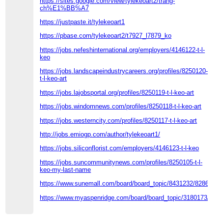
https://sites.google.com/view/tylekeoart2/trang-
ch%E1%BB%A7
https://justpaste.it/tylekeoart1
https://pbase.com/tylekeoart2/t7927_l7879_ko
https://jobs.nefeshinternational.org/employers/4146122-t-l-
keo
https://jobs.landscapeindustrycareers.org/profiles/8250120-
t-l-keo-art
https://jobs.lajobsportal.org/profiles/8250119-t-l-keo-art
https://jobs.windomnews.com/profiles/8250118-t-l-keo-art
https://jobs.westerncity.com/profiles/8250117-t-l-keo-art
http://jobs.emiogp.com/author/tylekeoart1/
https://jobs.siliconflorist.com/employers/4146123-t-l-keo
https://jobs.suncommunitynews.com/profiles/8250105-t-l-
keo-my-last-name
https://www.sunemall.com/board/board_topic/8431232/8286600
https://www.myaspenridge.com/board/board_topic/3180173/82