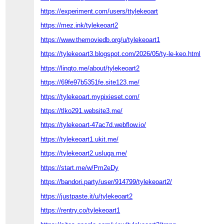
https://experiment.com/users/ttylekeoart
https://mez.ink/tylekeoart2
https://www.themoviedb.org/u/tylekeoart1
https://tylekeoart3.blogspot.com/2026/05/ty-le-keo.html
https://linqto.me/about/tylekeoart2
https://69fe97b5351fe.site123.me/
https://tylekeoart.mypixieset.com/
https://tlko291.website3.me/
https://tylekeoart-47ac7d.webflow.io/
https://tylekeoart1.ukit.me/
https://tylekeoart2.usluga.me/
https://start.me/w/Pm2eDy
https://bandori.party/user/914799/tylekeoart2/
https://justpaste.it/u/tylekeoart2
https://rentry.co/tylekeoart1