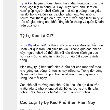
Tỷ lệ kèo
là yếu tố quan trọng hàng đầu trong cá cược thể
thao, đặc biệt là bóng đá. Đây được xem như “kim chỉ
nam” giúp người chơi đánh giá khả năng thắng thua giữa
hai đội bóng và đưa ra lựa chọn phù hợp. Với những
người mới tham gia cá cược trực tuyến, việc hiểu rõ tỷ lệ
kèo sẽ giúp nâng cao khả năng chiến thắng và quản lý vốn
hiệu quả hơn.
Tỷ Lệ Kèo Là Gì?
https://tylekeo.art/
là thông số do nhà cái đưa ra nhằm dự
đoán kết quả trận đấu giữa hai đội. Thông qua các chỉ số
này, người chơi có thể biết đội nào được đánh giá cao
hơn và mức lợi nhuận nhận được nếu đặt cược thành
công.
Hiện nay, tỷ lệ kèo xuất hiện ở hầu hết các môn thể thao
như bóng đá, bóng rổ, tennis hay eSports. Trong đó, bóng
đá vẫn là thị trường phổ biến nhất với lượng người chơi
đông đảo mỗi ngày.
Các nhà cái thường cập nhật tỷ lệ kèo liên tục dựa trên
nhiều yếu tố như phong độ đội bóng, lực lượng thi đấu,
lịch sử đối đầu và tỷ lệ đặt cược của người chơi.
Các Loại Tỷ Lệ Kèo Phổ Biến Hiện Nay