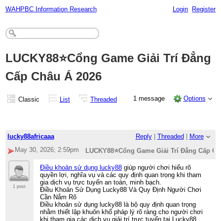
WAHPBC Information Research
Login
Register
LUCKY88⭐️Cổng Game Giải Trí Đẳng
Cấp Châu Á 2026
1 message
Options
Classic
List
Threaded
lucky88africaaa
Reply
|
Threaded
|
More
May 30, 2026; 2:59pm
LUCKY88⭐️Cổng Game Giải Trí Đẳng Cấp Ch
Điều khoản sử dụng lucky88
giúp người chơi hiểu rõ
quyền lợi, nghĩa vụ và các quy định quan trọng khi tham
gia dịch vụ trực tuyến an toàn, minh bạch.
1 post
Điều Khoản Sử Dụng Lucky88 Và Quy Định Người Chơi
Cần Nắm Rõ
Điều khoản sử dụng lucky88 là bộ quy định quan trọng
nhằm thiết lập khuôn khổ pháp lý rõ ràng cho người chơi
khi tham gia các dịch vụ giải trí trực tuyến tại Lucky88.