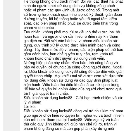
Hệ thống không chịu trách nhiệm đối với các thiệt hại phát
sinh do người chơi sử dụng dịch vụ không đúng cách
hoặc vi phạm các quy định đã được công bố. Trong một
số trường hợp khách quan như sự cố kỹ thuật, gián đoạn
đường truyền, lỗi hệ thống hoặc yếu tố ngoài tầm kiểm
soát, các biện pháp khắc phục sẽ được triển khai trong
phạm vi cho phép.
Tuy nhiên, không phải mọi rủi ro đều có thể được loại bỏ
hoàn toàn, và người chơi cần hiểu rõ điều này khi tham
gia dịch vụ. Đối với các hành vi vi phạm điều khoản sử
dụng, quy trình xử lý được thực hiện minh bạch và công
bằng. Tùy theo mức độ vi phạm, các biện pháp có thể bao
gồm cảnh báo, hạn chế quyền truy cập, tạm khóa tài
khoản hoặc chấm dứt quyền sử dụng vĩnh viễn.
Những biện pháp này nhằm đảm bảo tính công bằng và
bảo vệ quyền lợi chung của cộng đồng người dùng. Ngoài
ra, Điều khoản sử dụng lucky88 cũng đề cập đến việc giải
quyết tranh chấp. Mọi khiếu nại sẽ được xem xét dựa trên
nội dung điều khoản sử dụng và các quy định pháp luật
hiện hành. Việc tuân thủ điều khoản là cơ sở quan trọng
để bảo vệ quyền lợi chính đáng của người chơi trong quá
trình giải quyết tranh chấp.
Điều khoản sử dụng lucky88 - Giới hạn trách nhiệm và xử
lý vi phạm
Lời kết
Điều khoản sử dụng lucky88 đóng vai trò như kim chỉ nam
giúp người chơi hiểu rõ quyền lợi, nghĩa vụ và trách nhiệm
của mình khi tham gia tại Lucky88. Việc đọc kỹ và tuân
thủ các quy định không chỉ giúp hạn chế rủi ro, tránh vi
phạm không đáng có mà còn góp phần xây dựng môi